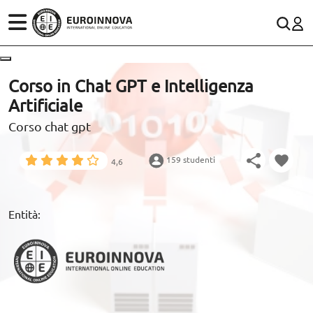
SETTORI
CONTACTO
Corso in Chat GPT e Intelligenza
Artificiale
STUDI
900 831 200
Rete fissa:
Corso chat gpt
WhatsApp
SCOPRI EUROINNOVA
159 studenti
4,6
RISORSE EDUCATIVE
Entità:
ARTICOLI