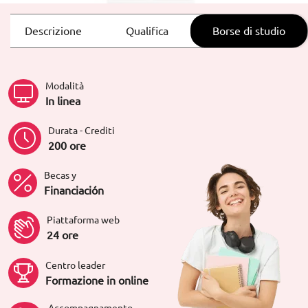
Descrizione
Qualifica
Borse di studio
Modalità
In linea
Durata - Crediti
200 ore
Becas y
Financiación
Piattaforma web
24 ore
Centro leader
Formazione in online
Accompagnamento