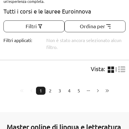
un'esperienza completa.
Tutti i corsi e le lauree Euroinnova
Filtri
Ordina per
Filtri applicati:
Non è stato ancora selezionato alcun
filtro.
Vista:
|
1
2
3
4
5
Master online di lingua e letteratura