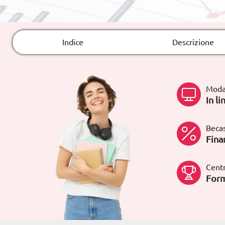
Rete fissa:
900 831 200
Indice
Descrizione
Moda
In li
Becas
Fina
Centr
Form