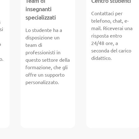
Team di
Centro studenti
insegnanti
Contattaci per
specializzati
telefono, chat, e-
s
mail. Riceverai una
si
Lo studente ha a
risposta entro
e
disposizione un
24/48 ore, a
o
team di
seconda del carico
professionisti in
didattico.
o.
questo settore della
formazione, che gli
offre un supporto
personalizzato.