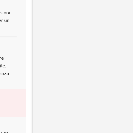
sioni
er un
re
le. -
tanza