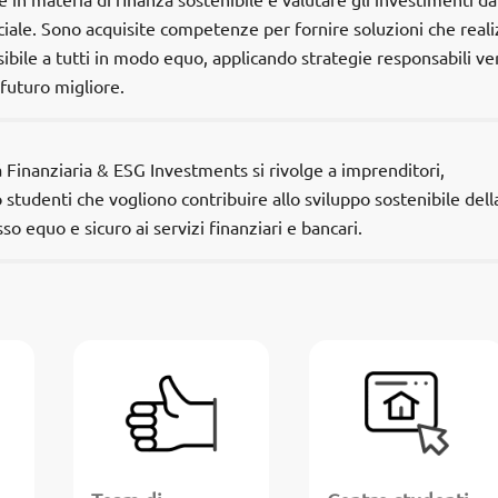
in materia di finanza sostenibile e valutare gli investimenti d
iale. Sono acquisite competenze per fornire soluzioni che reali
ibile a tutti in modo equo, applicando strategie responsabili ve
 futuro migliore.
á Finanziaria & ESG Investments si rivolge a imprenditori,
o studenti che vogliono contribuire allo sviluppo sostenibile dell
o equo e sicuro ai servizi finanziari e bancari.