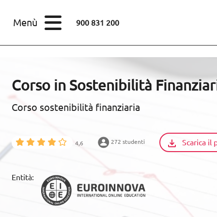
STUDI
Menù
900 831 200
Corsi
Master
SETTORI
Corso in Sostenibilità Finanzia
STUDI
Corso sostenibilità finanziaria
SCOPRI EUROINNOVA
Scarica i
272 studenti
4,6
RISORSE EDUCATIVE
Entità:
ARTICOLI
CONTACTO