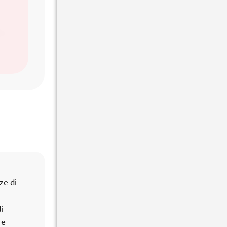
ze di
i
 e