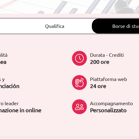
Qualifica
Borse di stu
lità
Durata - Crediti
nea
200 ore
 y
Piattaforma web
nciación
24 ore
o leader
Accompagnamento
azione in online
Personalizzato