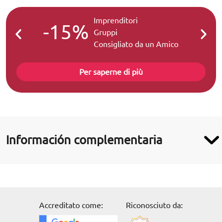
Imprenditori
-15%
-2
Gruppi
Consigliato da un Amico
Per saperne di più
Información complementaria
Accreditato come:
Riconosciuto da: