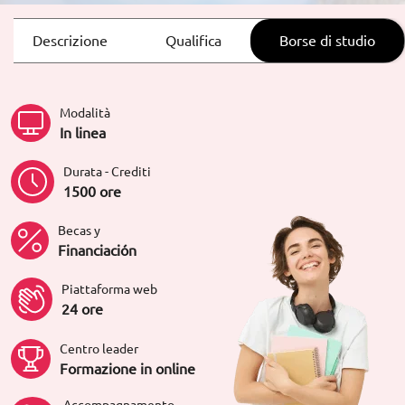
Descrizione
Qualifica
Borse di studio
Modalità
In linea
Durata - Crediti
1500 ore
Becas y
Financiación
Piattaforma web
24 ore
Centro leader
Formazione in online
Accompagnamento