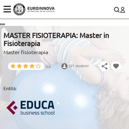
SETTORI
CONTACTO
MASTER FISIOTERAPIA: Master in
Fisioterapia
STUDI
900 831 200
Rete fissa:
Master fisioterapia
WhatsApp
SCOPRI EUROINNOVA
521 studenti
4,6
RISORSE EDUCATIVE
Entità:
ARTICOLI