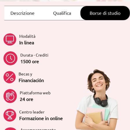
Descrizione
Qualifica
Borse di studio
Modalità
In linea
Durata - Crediti
1500 ore
Becas y
Financiación
Piattaforma web
24 ore
Centro leader
Formazione in online
Accompagnamento