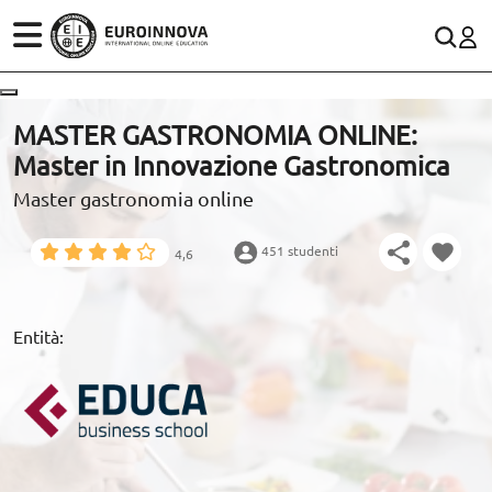
SETTORI
CONTACTO
MASTER GASTRONOMIA ONLINE:
Master in Innovazione Gastronomica
STUDI
900 831 200
Rete fissa:
Master gastronomia online
WhatsApp
SCOPRI EUROINNOVA
451 studenti
4,6
RISORSE EDUCATIVE
Entità:
ARTICOLI