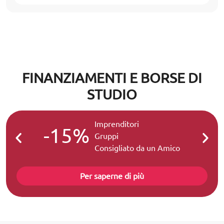
FINANZIAMENTI E BORSE DI
STUDIO
Imprenditori
-15%
-2
Gruppi
Consigliato da un Amico
Per saperne di più