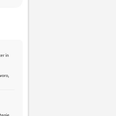
er in
avoro,
ategie