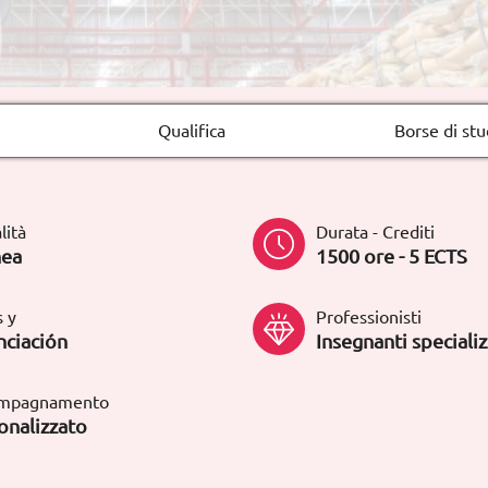
Qualifica
Borse di stu
lità
Durata - Crediti
nea
1500 ore - 5 ECTS
 y
Professionisti
nciación
Insegnanti specializ
mpagnamento
onalizzato