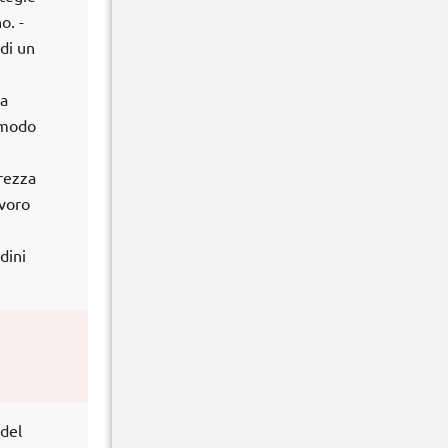
o. -
di un
la
 modo
urezza
avoro
dini
 del