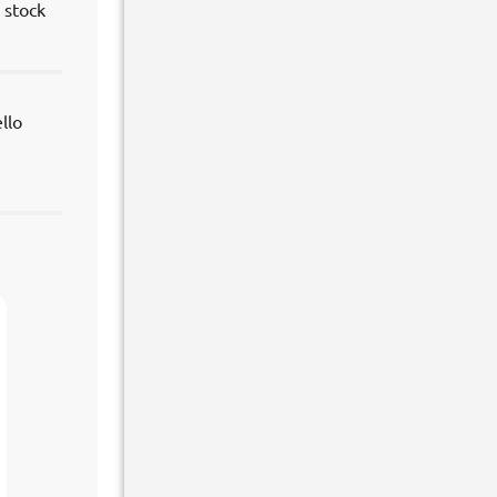
 stock
llo