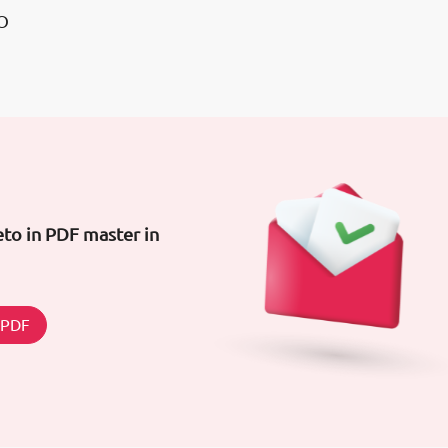
O
to in PDF master in
n PDF