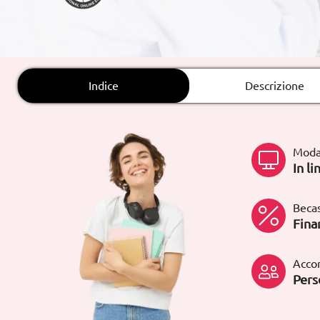
Rete fissa:
900 831 200
Indice
Descrizione
Moda
In li
Becas
Fina
Acco
Pers