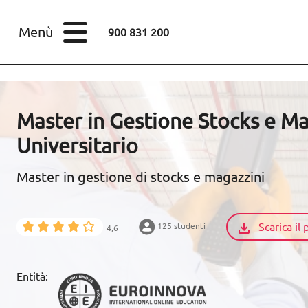
STUDI
Menù
900 831 200
Corsi
Master
SETTORI
Master in Gestione Stocks e Ma
STUDI
Universitario
SCOPRI EUROINNOVA
Master in gestione di stocks e magazzini
RISORSE EDUCATIVE
Scarica i
125 studenti
4,6
ARTICOLI
Entità:
CONTACTO