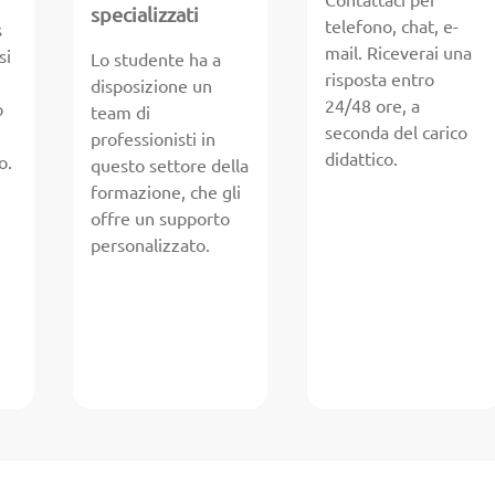
Contattaci per
specializzati
telefono, chat, e-
s
mail. Riceverai una
si
Lo studente ha a
risposta entro
e
disposizione un
24/48 ore, a
o
team di
seconda del carico
professionisti in
didattico.
o.
questo settore della
formazione, che gli
offre un supporto
personalizzato.