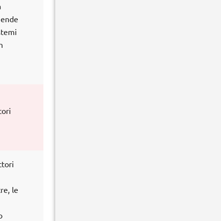
a
ziende
stemi
n
tori
tori
re, le
o