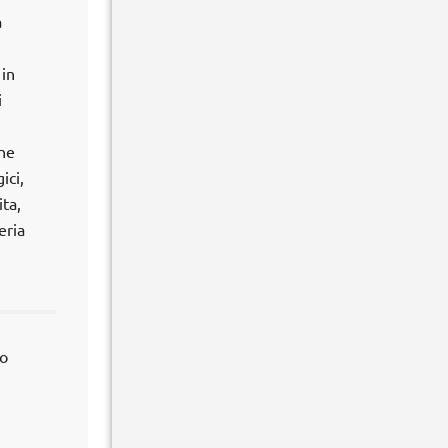
a
 in
i
one
ici,
ta,
eria
no