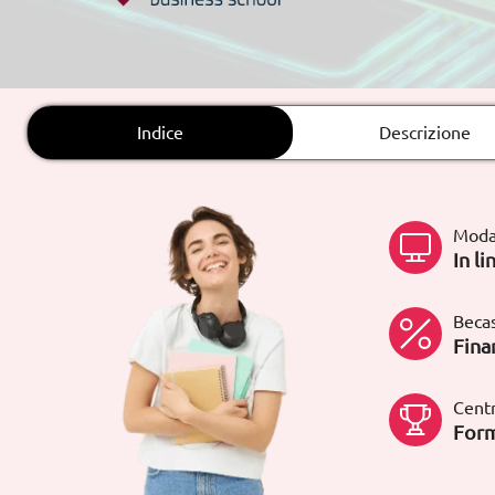
Rete fissa:
900 831 200
Indice
Descrizione
Moda
In li
Becas
Fina
Centr
Form