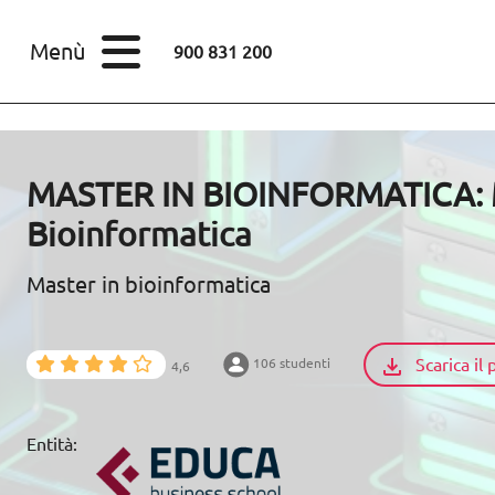
STUDI
Menù
900 831 200
Corsi
Master
SETTORI
MASTER IN BIOINFORMATICA: M
STUDI
Bioinformatica
SCOPRI EUROINNOVA
Master in bioinformatica
RISORSE EDUCATIVE
Scarica i
106 studenti
4,6
ARTICOLI
Entità:
CONTACTO