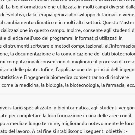
). La bioinformatica viene utilizzata in molti campi diversi: dall
i evolutivi, dalla terapia genica allo sviluppo di farmaci e viene
ul cambiamento climatico e in molti altri settori. Questo Master
cializzazione in questo campo. Inoltre, consente agli studenti d
 e di etica nell'uso dei programmi informatici utilizzati in
ne di strumenti software e metodi computazionali all'informazi
ione, la documentazione e la comunicazione dei dati biotecnolog
tmi computazionali consentono di migliorare il processo di cresci
aria delle piante. Infine, l'applicazione dei principi dell'ingegn
o statistica e l'ingegneria biomedica consentiranno di risolvere
 come la medicina, la biologia, la biotecnologia, la farmacia, ecc.
versitario specializzato in bioinformatica, agli studenti vengo
te per completare la loro formazione in una delle aree con il
ppo a medio e lungo termine, migliorando notevolmente le loro
ato del lavoro. A tal fine si stabiliscono i seguenti obiettivi: -