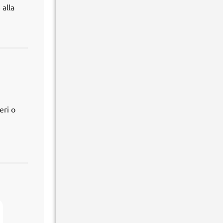
 alla
eri o