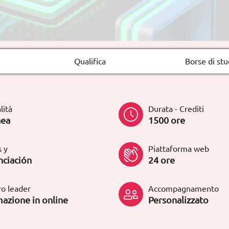
Qualifica
Borse di stu
lità
Durata - Crediti
nea
1500 ore
 y
Piattaforma web
nciación
24 ore
o leader
Accompagnamento
azione in online
Personalizzato