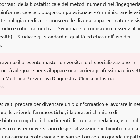
ortanti della biostatistica e dei metodi numerici nell'ingegneri
oinformatica e la biologia computazionale. - Amministrare le a
a tecnologia medica. - Conoscere le diverse apparecchiature e si
studio e robotica medica. - Sviluppare le conoscenze essenziali i
lth). - Studiare gli standard di qualità ed etica nell'uso dei
.
averso il presente master universitario di specializzazione in
pacità adeguate per sviluppare una carriera professionale in set
a.Medicina Preventiva.Diagnostica Clinica.Industria
ca.
ica ti prepara per diventare un bioinformatico e lavorare in set
-up, le aziende farmaceutiche, i laboratori chimici o di
iotecnologiche, i dipartimenti di ricerca ospedaliera, ecc. Inolt
sto master universitario di specializzazione in bioinformatica
una carriera professionale in vari settori con un grande impatt