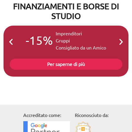
FINANZIAMENTI E BORSE DI
STUDIO
Imprenditori
-15%
-2
Gruppi
Consigliato da un Amico
Per saperne di più
Accreditato come:
Riconosciuto da: