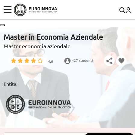
SETTORI
CONTACTO
Master in Economia Aziendale
Master economia aziendale
STUDI
900 831 200
Rete fissa:
WhatsApp
427 studenti
4,6
SCOPRI EUROINNOVA
RISORSE EDUCATIVE
Entità:
ARTICOLI