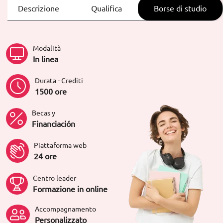
Descrizione
Qualifica
Borse di studio
Modalità
In linea
Durata - Crediti
1500 ore
Becas y
Financiación
Piattaforma web
24 ore
Centro leader
Formazione in online
Accompagnamento
Personalizzato