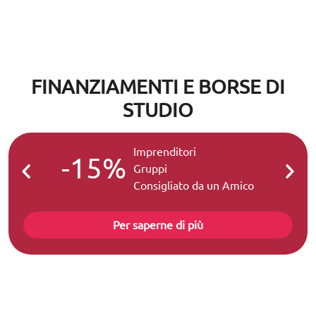
FINANZIAMENTI E BORSE DI
STUDIO
Imprenditori
-15%
-2
Gruppi
Consigliato da un Amico
Per saperne di più