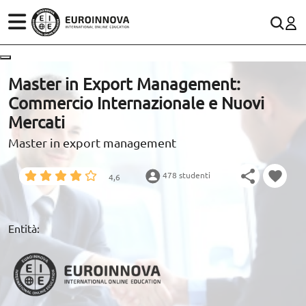
SETTORI
CONTACTO
Master in Export Management:
Commercio Internazionale e Nuovi
STUDI
900 831 200
Rete fissa:
Mercati
WhatsApp
Master in export management
SCOPRI EUROINNOVA
478 studenti
4,6
RISORSE EDUCATIVE
Entità:
ARTICOLI