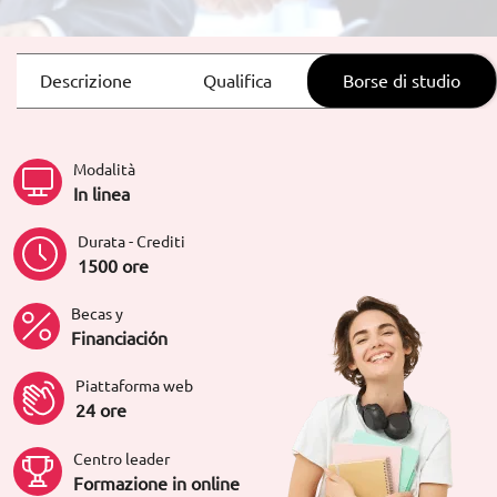
Descrizione
Qualifica
Borse di studio
Modalità
In linea
Durata - Crediti
1500 ore
Becas y
Financiación
Piattaforma web
24 ore
Centro leader
Formazione in online