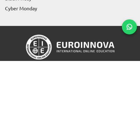
Cyber Monday
Richiedi informazioni
Condizioni d' iscrizione
Politica sulla riservatezza
|
Cookie Policy
Canale Reclami
|
Albo
© 2004 / 2026 - Euroinnova International Online
Education S.L Tutti i diritti riservati.