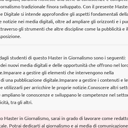
iornalismo tradizionale finora sviluppato. Con il presente Master
Digitale si intende approfondire gli aspetti fondamentali dell
 notizie nei media digitali, oltre ad ampliare gli orizzonti e i pun
ttraverso gli strumenti che altre discipline come la pubblicità e i
posizione.
 dagli studenti di questo Master in Giornalismo sono i seguenti:
ei nuovi media digitali e delle opportunità che offrono nel lor
ne.Imparare a gestire gli elementi che intervengono nella
i una pubblicazione digitale.Imparare a gestire i contenuti e le
 utilizzarli per arricchire le proprie notizie.Conoscere altri sett
he ampliano le conoscenze e sviluppano le competenze nel setto
tà, tra gli altri.
 Master in Giornalismo, sarai in grado di lavorare come redatt
itale. Potrai dedicarti al giornalismo e ai media di comunicazione