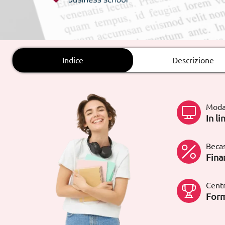
Rete fissa:
900 831 200
Indice
Descrizione
Moda
In li
Becas
Fina
Centr
Form