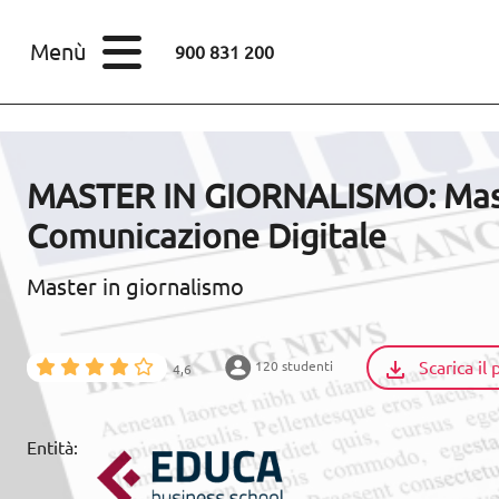
STUDI
Menù
900 831 200
Corsi
Master
SETTORI
MASTER IN GIORNALISMO: Mast
STUDI
Comunicazione Digitale
SCOPRI EUROINNOVA
Master in giornalismo
RISORSE EDUCATIVE
Scarica i
120 studenti
4,6
ARTICOLI
Entità:
CONTACTO