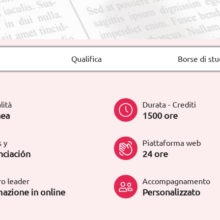
Qualifica
Borse di stu
lità
Durata - Crediti
nea
1500 ore
 y
Piattaforma web
nciación
24 ore
o leader
Accompagnamento
azione in online
Personalizzato