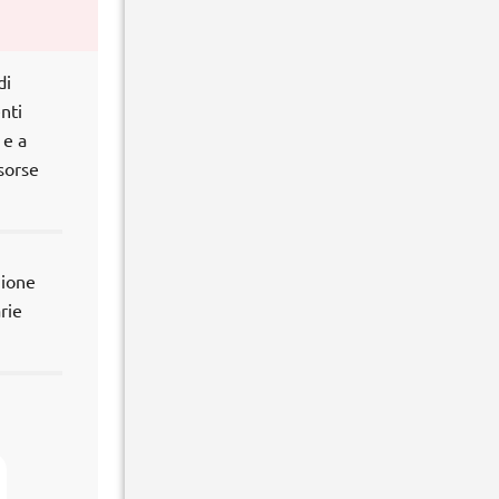
di
nti
 e a
sorse
zione
rie