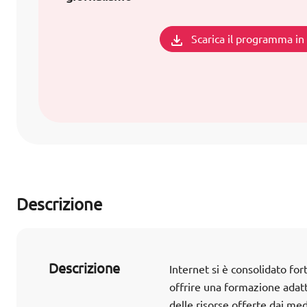
Scarica il programma i
Descrizione
Descrizione
Internet si è consolidato f
offrire una formazione adatt
delle risorse offerte dai me