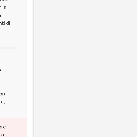
 in
a
ti di
l
o
ori
re,
ore
 o