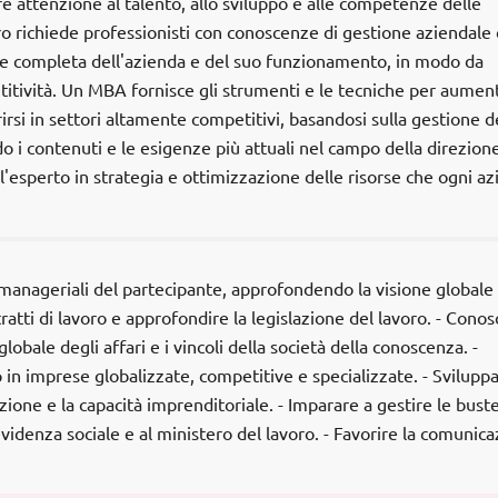
re attenzione al talento, allo sviluppo e alle competenze delle
ro richiede professionisti con conoscenze di gestione aziendale
 e completa dell'azienda e del suo funzionamento, in modo da
itività. Un MBA fornisce gli strumenti e le tecniche per aumen
rirsi in settori altamente competitivi, basandosi sulla gestione d
 i contenuti e le esigenze più attuali nel campo della direzion
l'esperto in strategia e ottimizzazione delle risorse che ogni a
manageriali del partecipante, approfondendo la visione globale
ratti di lavoro e approfondire la legislazione del lavoro. - Cono
obale degli affari e i vincoli della società della conoscenza. -
in imprese globalizzate, competitive e specializzate. - Sviluppar
zione e la capacità imprenditoriale. - Imparare a gestire le bust
revidenza sociale e al ministero del lavoro. - Favorire la comunic