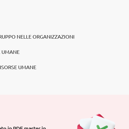
GRUPPO NELLE ORGANIZZAZIONI
E UMANE
RISORSE UMANE
to in PDF master in