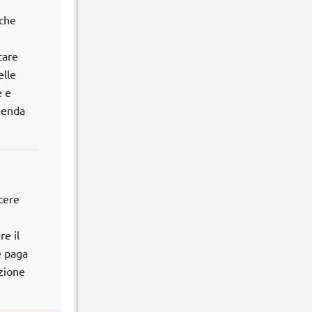
 che
tare
elle
e e
zienda
scere
e il
e paga
azione