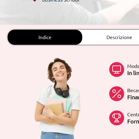
Rete fissa:
900 831 200
Indice
Descrizione
Moda
In li
Becas
Fina
Centr
Form