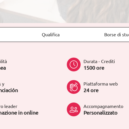
Qualifica
Borse di stu
lità
Durata - Crediti
nea
1500 ore
 y
Piattaforma web
nciación
24 ore
o leader
Accompagnamento
azione in online
Personalizzato