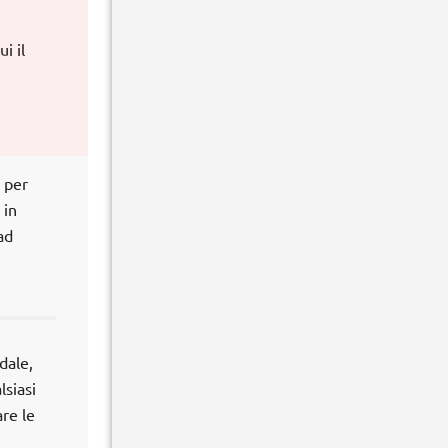
i il
 per
 in
ad
dale,
lsiasi
are le