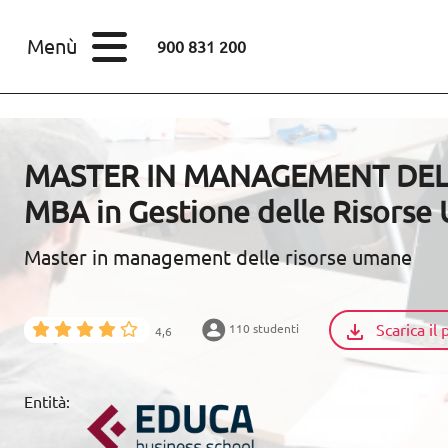
STUDI
Menù
900 831 200
Corsi
Master
SETTORI
MASTER IN MANAGEMENT DEL
STUDI
MBA in Gestione delle Risors
SCOPRI EUROINNOVA
Master in management delle risorse umane
RISORSE EDUCATIVE
Scarica i
110 studenti
4,6
ARTICOLI
Entità:
CONTACTO