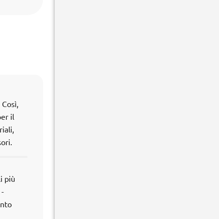
 Così,
er il
iali,
ori.
i più
 -
ento