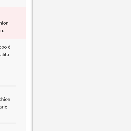
shion
o.
copo è
alità
shion
arie