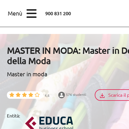
STUDI
Menù
900 831 200
Corsi
Master
SETTORI
MASTER IN MODA: Master in Des
STUDI
della Moda
SCOPRI EUROINNOVA
Master in moda
RISORSE EDUCATIVE
Scarica i
576 studenti
4,6
ARTICOLI
Entità:
CONTACTO