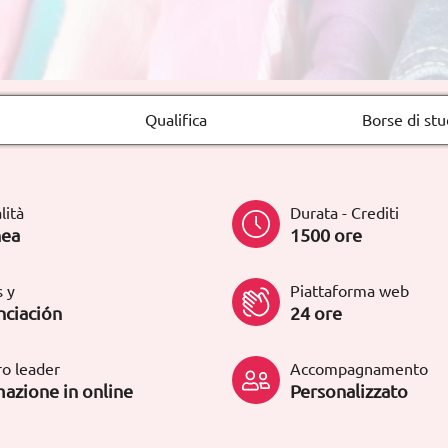
Qualifica
Borse di stu
lità
Durata - Crediti
nea
1500 ore
 y
Piattaforma web
nciación
24 ore
o leader
Accompagnamento
azione in online
Personalizzato