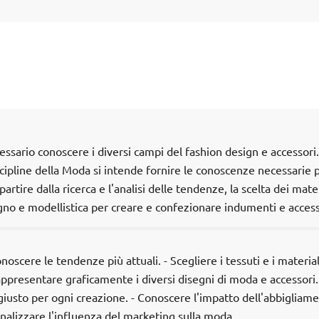
sario conoscere i diversi campi del fashion design e accessori.
cipline della Moda si intende fornire le conoscenze necessarie p
artire dalla ricerca e l'analisi delle tendenze, la scelta dei mater
segno e modellistica per creare e confezionare indumenti e access
onoscere le tendenze più attuali. - Scegliere i tessuti e i material
ppresentare graficamente i diversi disegni di moda e accessori.
 giusto per ogni creazione. - Conoscere l'impatto dell'abbigliam
nalizzare l'influenza del marketing sulla moda.