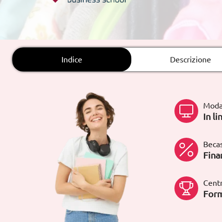
Rete fissa:
900 831 200
Indice
Descrizione
Moda
In li
Becas
Fina
Centr
Form