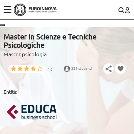
SETTORI
CONTACTO
Master in Scienze e Tecniche
Psicologiche
STUDI
900 831 200
Rete fissa:
Master psicologia
WhatsApp
SCOPRI EUROINNOVA
321 studenti
4,6
RISORSE EDUCATIVE
Entità:
ARTICOLI