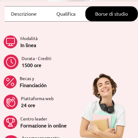
Descrizione
Qualifica
Borse di studio
Modalità
In linea
Durata - Crediti
1500 ore
Becas y
Financiación
Piattaforma web
24 ore
Centro leader
Formazione in online
Accompagnamento