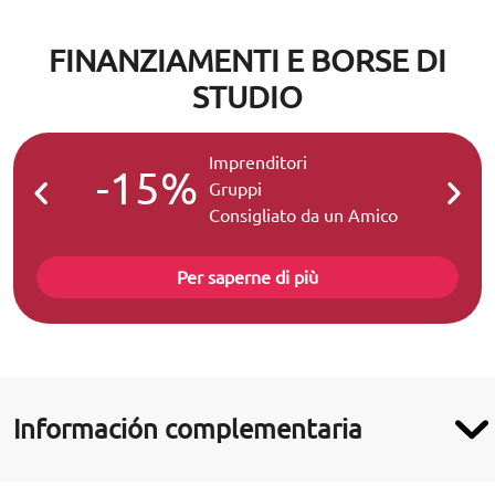
FINANZIAMENTI E BORSE DI
STUDIO
Imprenditori
-15%
-2
Gruppi
Consigliato da un Amico
Per saperne di più
Información complementaria