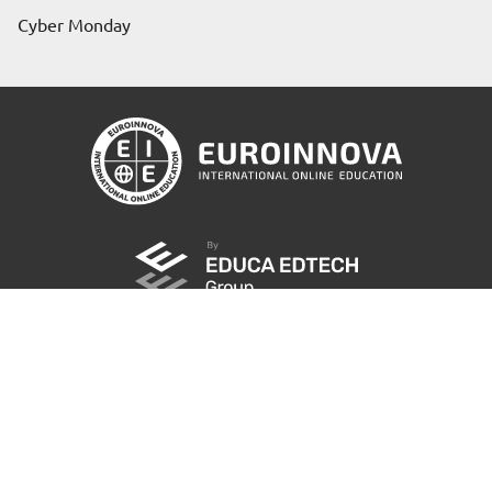
Cyber Monday
Richiedi informazioni
Condizioni d' iscrizione
Politica sulla riservatezza
|
Cookie Policy
Canale Reclami
|
Albo
© 2004 / 2026 - Euroinnova International Online
Education S.L Tutti i diritti riservati.