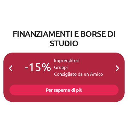
FINANZIAMENTI E BORSE DI
STUDIO
Imprenditori
-15%
-2
Gruppi
Consigliato da un Amico
Per saperne di più