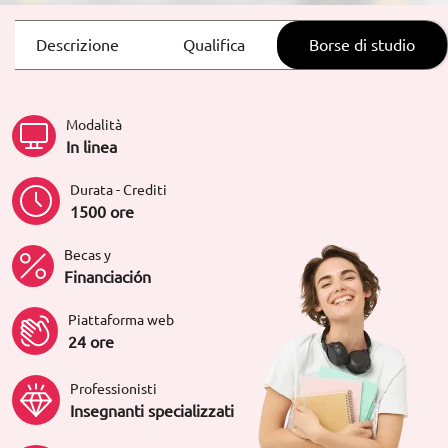
Descrizione
Qualifica
Borse di studio
Modalità
In linea
Durata - Crediti
1500 ore
Becas y
Financiación
Piattaforma web
24 ore
Professionisti
Insegnanti specializzati