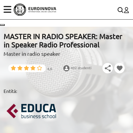
SETTORI
CONTACTO
MASTER IN RADIO SPEAKER: Master
in Speaker Radio Professional
STUDI
900 831 200
Rete fissa:
Master in radio speaker
WhatsApp
SCOPRI EUROINNOVA
402 studenti
4,6
RISORSE EDUCATIVE
Entità:
ARTICOLI