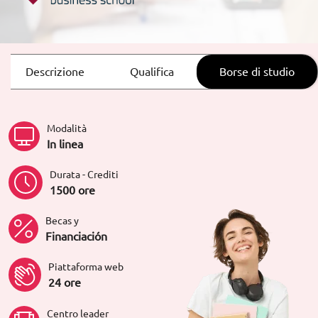
Descrizione
Qualifica
Borse di studio
Modalità
In linea
Durata - Crediti
1500 ore
Becas y
Financiación
Piattaforma web
24 ore
Centro leader