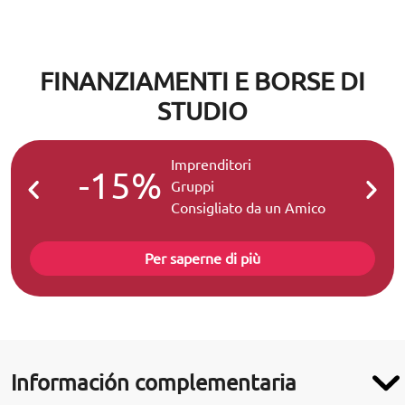
FINANZIAMENTI E BORSE DI
STUDIO
Imprenditori
-15%
-2
Gruppi
Consigliato da un Amico
Per saperne di più
Información complementaria