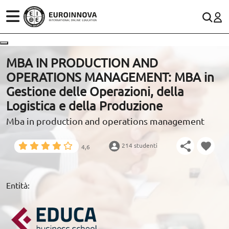
SETTORI
CONTACTO
MBA IN PRODUCTION AND
OPERATIONS MANAGEMENT: MBA in
STUDI
900 831 200
Rete fissa:
Gestione delle Operazioni, della
WhatsApp
Logistica e della Produzione
SCOPRI EUROINNOVA
Mba in production and operations management
RISORSE EDUCATIVE
214 studenti
4,6
ARTICOLI
Entità: